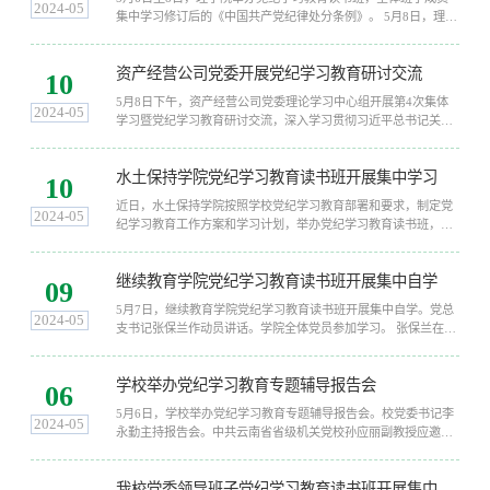
2024-05
集中学习修订后的《中国共产党纪律处分条例》。 5月8日，理学
院开展党委理论学习中心组集体学习暨交流研讨会，学校党纪学
习教育工作专班段欣荣同志列席会议...
资产经营公司党委开展党纪学习教育研讨交流
10
5月8日下午，资产经营公司党委理论学习中心组开展第4次集体
2024-05
学习暨党纪学习教育研讨交流，深入学习贯彻习近平总书记关于
党纪学习教育的重要讲话和重要指示精神，以及习近平总书记关
于党的建设的重要思想。会议由公司党...
水土保持学院党纪学习教育读书班开展集中学习
10
近日，水土保持学院按照学校党纪学习教育部署和要求，制定党
2024-05
纪学习教育工作方案和学习计划，举办党纪学习教育读书班，以
集中自学、交流研讨等形式分阶段开展学习。 读书班上，学院领
导班子成员原原本本、逐章逐条学...
继续教育学院党纪学习教育读书班开展集中自学
09
5月7日，继续教育学院党纪学习教育读书班开展集中自学。党总
2024-05
支书记张保兰作动员讲话。学院全体党员参加学习。 张保兰在动
员讲话中指出，要深入理解党纪学习教育的重要意义，认真把握
党纪学习教育的内容要求，有效提...
学校举办党纪学习教育专题辅导报告会
06
5月6日，学校举办党纪学习教育专题辅导报告会。校党委书记李
2024-05
永勤主持报告会。中共云南省省级机关党校孙应丽副教授应邀作
题为“为深入推进全面从严治党提供坚强纪律保障——《中国共产
党纪律处分条例》解读”的报告。...
我校党委领导班子党纪学习教育读书班开展集中自学