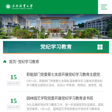
党纪学习教育
>
首页
党纪学习教育
职能部门党委第七支部开展党纪学习教育主题党日活动
15
5月15日，职能部门党委第七支部赴温泉教学实习基地开展党纪
2024-05
学习教育主题党日活动，活动以“学条例、明党纪、强党性、践使
命”为主题。 活动中，全体党员参观温泉教学实习基地内教学
楼、红砖房、饭堂等承载“西林记忆...
园林园艺学院党委开展党纪学习教育读书班
15
为扎实做好党纪学习教育工作，进一步加强党员队伍建设、提高
2024-05
党员素质。5月14日，园林园艺学院党委召开党纪学习教育读书