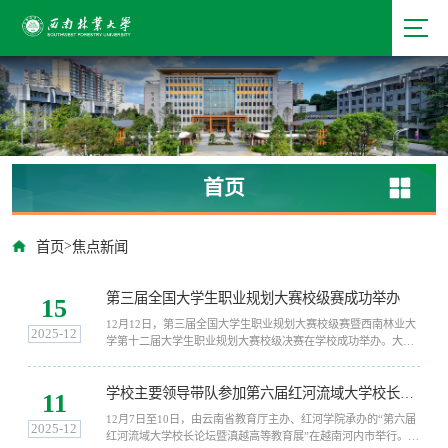
首页
>
首页
焦点新闻
第三届全国大学生职业规划大赛校级赛成功举办
15
12月12日，第三届全国大学生职业规划大赛校级赛暨西南林业大
2025-12
学第十二届大学生职业规划大赛校级决赛在学校成功举办。大赛
由就业工作处、园林园艺学院、文法学院、生态与环境学院、林
学院、艺术与设计学院联合承办，其他各学院协办，副校长杨思
学校主要领导带队参加第六届红河流域大学校长论坛暨滇越高等教育展
林出席决赛活动并为获奖师生颁奖。大赛历时1个多月，全校共计
11
15800余名学生报名参赛，经过院赛比拼和校级复赛选拔，共有
12月7日至10日，由云南省教育厅主办、红河学院承办的“第六届
30名选手晋级校级决赛。决赛分为成长赛道和就业赛道（本科生
2025-12
红河流域大学校长论坛暨滇越高等教育展”在越南河内市举行。来
组、研究生组）...