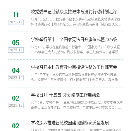
自云南省教育厅、中越双方24所高校的负责人、专家代表50余
人，围绕中越文化交流背景下的高等教育合作与区域发展，共商
校党委书记赴镇康县推进体育浸润行动计划走深走实
红河流域高校协同育人、科研合作与人才互访新举措。云南省委
11
教育工委委员、省教育厅党组成员、省招生考试院党委书记刘刚
12月8日至10日，校党委书记李永勤带队赴镇康县实地调研学校
率中方代表团出席并致辞，校长李君带队全程参加出访活动。在
2025-12
体育浸润行动计划工作情况，并与镇康县有关部门进行座谈交
校长论坛和教育展开幕式上，...
流。镇康县委常委、常务副县长施金龙、副县长吴浩及有关部门
负责人，学校教务处、体育学院有关负责同志及派驻师生代表参
学校举行第十二个国家宪法日升旗仪式暨2025级学生成人礼活动
加座谈。李永勤对镇康县委、县政府及有关部门对帮扶工作的大
05
力支持表示感谢，并对我校体育浸润行动工作提出要求。一是要
12月4日，学校在至真楼前举行第十二个国家宪法日升旗仪式暨
深入贯彻落实上级部门决策部署，加强校地协调配合，强化服务
2025-12
2025级学生成人礼活动。副校长郭华，学生处负责人、各学院分
保障机制，落实改进各驻点学校提出的建议与意见；...
管学生工作负责人、2025级全体班主任及本科学生参加活动。升
旗仪式上，国旗护卫队步伐铿锵，伴随着国歌，五星红旗冉冉升
学校召开本科教育教学审核评估整改工作部署会
起，全体师生肃立行注目礼。郭华在致辞中指出，本次活动是学
04
习贯彻党的二十届四中全会精神、贯彻落实习近平法治思想的具
12月3日下午，学校召开本科教育教学审核评估整改工作部署
体实践。他向2025级学子提出三点希望，一是以宪法为“尺”，立
2025-12
会。校领导，各学院院长、相关职能部门主要负责人，教学质量
青年之“...
监控与评估中心全体工作人员参加会议。会议由副校长杨思林主
持。校长李君作审核评估整改动员讲话，就推动整改任务落实提
学校召开“十五五”规划编制工作启动会
出要求。一要提高思想认识，增强整改自觉；二要明确任务分
02
工，扛牢整改责任；三要强化协同联动，形成整改合力；四要坚
12月2日，学校召开“十五五”规划编制工作启动会。校党委书记李
持问题导向，推动整改落地；五要坚持标本兼治，注重内涵提
2025-12
永勤出席会议并讲话。在昆校领导、全体中层干部参加会议。会
升；六要加强组织领导，...
议由校长李君主持。会议肯定了“十四五”期间，学校在核心竞争
力和综合发展水平上取得的显著成效。会议指出，“十五五”是学
学校深入推进智慧校园建设赋能高质量发展
校建设特色鲜明、国际知名的高水平大学的关键时期，要深刻认
02
识“十五五”时期我国高等教育面临的深刻复杂变化，充分认识学
11月28日，学校联合华为技术有限公司、中国电信云南省分公司