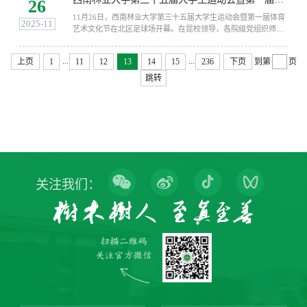
26
议。李永勤以《继往开来 砥砺前行——深入学习贯彻党的二十届
11月26日，西南林业大学第三十五届大学生运动会暨第一届体育
四中全会精神》为题，从前进的方向、目标任务、时代环境三个
2025-11
艺术文化节在北区足球场开幕。在昆校领导，各院级党组织师生
维度阐释全会的重大意义，...
代表及全体运动员参加开幕式。镇康县教育体育局负责同志和部
分非遗传承人应邀参加开幕式。开幕式由副校长狄光智主持。开
...
...
上页
1
11
12
13
14
15
236
下页
到第
页
幕式上，国旗方阵、校旗方阵、各院级代表队方阵依次入场，展
现出师生饱满的精气神和顽强拼搏的体育精神。校党委书记李永
跳转
勤宣布运动会开幕，校长李君为运动会开幕致辞，裁判员代表、
运动员代表分别宣誓。...
关注我们：