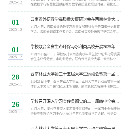
校“十五五”规划的重大意义。会议强调，要深入贯彻落实党的二
2025-12
在我校举行智慧校园赋能教育教学高质量发展研讨会。副校长、
十届四中全会精神，...
云南省高等学校计算机教学研究会会长狄光智出席会议。狄光智
在致辞中指出，学校始终坚持立德树人根本任务，着力推进智慧
云南省外语教学高质量发展研讨会在西南林业大学召开
校园建设赋能学校高质量发展，在教育信息化浪潮中勇立潮头，
01
联合云南电信、华为共同建成“PEN+以太+WiFi7+5G双域”全光技
11月29日，云南省外语教学高质量发展研讨会暨云南省外语教育
术架构，打造了区域内首个可升级扩容、安全可靠、高速高效的
2025-12
学会、云南省翻译工作者协会、云南省高校外语教学研究会年会
“全光+WiFi7”...
在国际交流中心圆满召开，来自全省30多所高校近140名代表参
加会议，副校长范丽仙出席会议并致辞。范丽仙在研讨会上指
学校联合全省生态环保与水利类高校开展2025年访企拓岗促就业活动
出，外语不仅是语言工具，更是跨文化沟通的桥梁，是讲好中国
01
故事、传播云南声音的载体，要让生态文明建设的云南实践走向
11月26日至28日，学校依托云南省高校毕业生就业创业指导委员
世界。外语教学与研究出版社高等教育出版分社社长任倩在致辞
2025-12
会生态环保分会、水利业分会，联合云南农业大学、云南林业职
中强调了“数智时代”...
业技术学院、云南水利水电职业学院，前往曲靖市、盘州市开展
行业类访企拓岗活动，旨在为云南生态环保、水利类高校毕业生
西南林业大学第三十五届大学生运动会暨第一届体育艺术文化节闭幕
挖掘更多优质就业岗位，推动高校就业工作高质量发展。活动期
28
间，副校长狄光智带队先后到曲靖市人社局、盘州市人社局开展
11月28日下午，西南林业大学第三十五届大学生运动会暨第一届
座谈交流，双方共同研究政校企合作内容。4所高校分别对学科专
2025-11
体育艺术文化节在北区足球场闭幕。副校长狄光智主持闭幕式并
业优势、...
致辞。狄光智对运动员们奋勇争先、顽强拼搏的精神给予充分肯
定，向取得优异成绩的集体和个人表示祝贺，向恪尽职守的全体
学校召开深入学习宣传贯彻党的二十届四中全会精神暨校党委理论学习中心组2025年第八次集体学习会议
裁判员、辛勤付出的工作人员及所有为运动会保驾护航的师生表
26
示衷心感谢。她指出，本届盛会既展现了广大师生刻苦锻炼、勇
11月26日，学校召开深入学习宣传贯彻党的二十届四中全会精神
于进取的时代风貌，也集中展示了学校体育训练与竞赛水平，促
2025-11
暨校党委理论学习中心组2025年第八次集体学习会议，校党委书
进了体育教育成果的交流共享，...
记李永勤作专题辅导。校党委班子成员、各院级党组织书记，党
群部门主要负责人，马克思主义学院处级领导班子成员，党政
西南林业大学第三十五届大学生运动会暨第一届体育艺术文化节开幕
办、材料与化学工程学院和园林园艺学院党员师生代表参加会