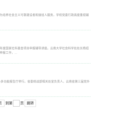
为培养社会主义可靠建设者和接班人服务，学校党委行政高度重视辅
21年度国家社科基金项目申报辅导讲座。云南大学社会科学处处长杨绍
报工作，...
流中心多功能报告厅举行。省委统战部相关处室负责人，云南省第三届党外
页
到第
页
跳转