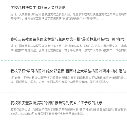
学校驻村扶贫工作队获大关县表彰
近日，大关县委政府召开全县脱贫攻坚表彰大会，隆重表彰在决战决胜脱贫攻坚战中涌现出的
荣誉称号，驻村扶贫工作队员李正伟荣获“脱贫攻坚先进个人”荣誉称号。...
我校三名教师荣获国家林业与草原局第一批“最美林草科技推广员”称号
近日，国家林业与草原局办公室公布了第一批“最美林草科技推广员”名单。我校董文渊、辉朝
草科技推广先进典型，弘扬他们爱岗敬业、甘于奉献精神，激发广大林草科技推广工作者的积极性
我校举行“学习杨善洲 绿化彩云南 西南林业大学弘扬善洲精神”植树活动
1月19日，学校在秋海边举行“学习杨善洲 绿化彩云南 西南林业大学弘扬善洲精神”植树活
祥、副理事长王国亮，云南山河园林股份有限公司董事长黄静、副总经理张波，...
我校赖庆奎教授撰写的调研报告得到代省长王予波的批示
云南省政协委员、我校经济管理学院赖庆奎教授撰写的“关于将易地搬迁安置迁出地’三块地’纳
259期。2020年12月26日得到了云南省代省长王予波的批示。...