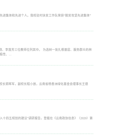
先进集体和先进个人。我校驻村扶贫工作队荣获“脱贫攻坚先进集体”
茂、李莲芳三位教师位列其中。 为选树一批扎根基层、服务群众的林
、...
动。校长郭辉军，副校长程小放，云南省杨善洲绿化基金会理事长王德
入十四五规划的建议”调研报告，登载在《云南政协信息》（2020）第