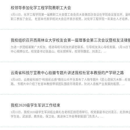
校领导参加化学工程学院教职工大会
1月15日，化学工程学院第一届教职工大会暨工会会员大会第四次会议在学院会议室召开。
职工参加了会议。 杜官本代表学校对大会召开表示祝贺，对化学工程学院一年来在人才培养、.
我校组织召开西南林业大学校友会第一届理事会第三次会议暨校友法律
为进一步团结凝聚广大校友、增进母校与校友的紧密联系、引导校友关心母校发展，1月16
中心揭牌仪式。校党委书记张昌山、校长郭辉军，校领导魏宏、刘清江、...
云南省科技厅宣教中心拍摄专题片讲述我校杜官本教授的产学研之路
1月18日，云南省科技厅“科技彩云南”微信公众平台发布了人物专题片《匠心造就万木新—
路。 专题片中介绍了杜官本教授带领团队围绕市场需求，针对人造板产业发展的瓶颈，...
我校2020级学生军训工作结束
1月15日，我校2020级学生军训结业典礼在老校区田径场举行。校党委副书记刘清江、北京
学生处、武装部、教务处、保卫处、离退休工作处等职能部门负责人，...