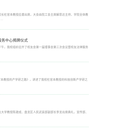
副校长杜官本教授应邀出席，大会由院工会主席解思达主持，学院全体教
..
服务中心揭牌仪式
日下午，我校组织召开了校友会第一届理事会第三次会议暨校友法律服务
杜官本教授的产学研之路》，讲述了我校杜官本教授的科技创新产学研之
林业大学教授陈建成、盘龙区人民武装部副部长李龙出席典礼，宣传部、