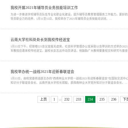
我校开展2021年辅导员业务技能培训工作
为进一步推进学校辅导员队伍专业化职业化建设，提升辅导员教育管理服务工作能力，更好的
导员职业力的培养，1月11至15日，我校举办了2021年辅导员业务技能培训班。...
云南大学社科处处长到我校传经送宝
1月15日下午，经管楼521会议室座无虚席，社会科学管理办公室采取以会带训的方式举办20
军教授应邀来校传经送宝。副校长彭志远作动员讲话，他鼓励广大教师要重视文科研究与基金申
我校举办统一战线2021年迎新春联谊会
1月15日，由校党委统战部主办的“西南林业大学统一战线2021年迎新春联谊会”在国际交
知识分子联谊会会长、云南开放大学校长郑毅，原西南林业大学党外知识分子联谊会会长、...
...
上页
1
232
233
234
235
236
下