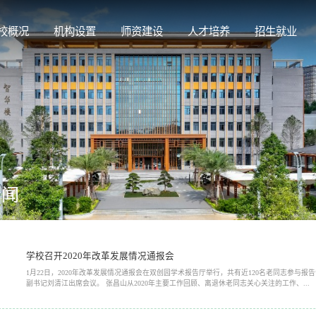
校概况
机构设置
师资建设
人才培养
招生就业
新闻
学校召开2020年改革发展情况通报会
1月22日，2020年改革发展情况通报会在双创园学术报告厅举行，共有近120名老同志参与
副书记刘清江出席会议。 张昌山从2020年主要工作回顾、离退休老同志关心关注的工作、...