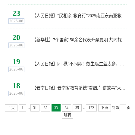
23
【人民日报】“民相亲·教育行”2025南亚东南亚教育合作昆明论坛在昆举行
2025-06
20
【新华社】7个国家150余名代表齐聚昆明 共同探讨林业科技创新教育合作
2025-06
19
【人民日报】同“枞”不同命！蚁生腐生差太多，吃货擦亮眼睛别认错
2025-06
18
【云南日报】云南省教育系统“看照片 讲故事”大赛决赛在西南林业大学举行
2025-06
...
...
上页
1
31
32
33
34
35
122
下页
到第
页
跳转