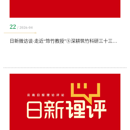
22
2026-04
日新微访谈·走近“筇竹教授”⑤深耕筑竹科研三十三载，坚守初心使命