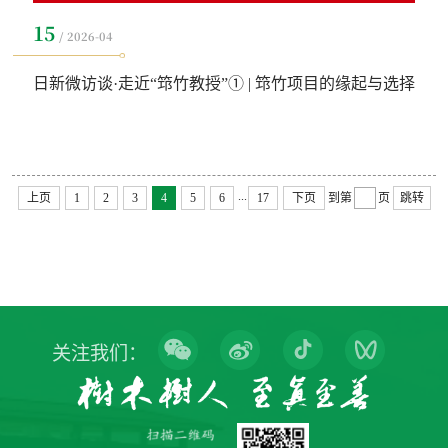
15
2026-04
日新微访谈·走近“筇竹教授”① | 筇竹项目的缘起与选择
...
上页
1
2
3
4
5
6
17
下页
到第
页
跳转
关注我们：