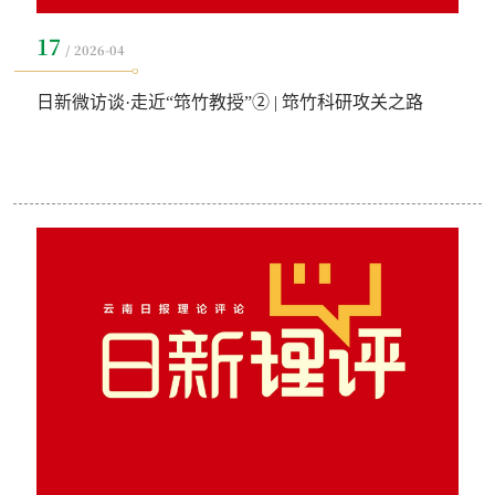
17
2026-04
日新微访谈·走近“筇竹教授”② | 筇竹科研攻关之路