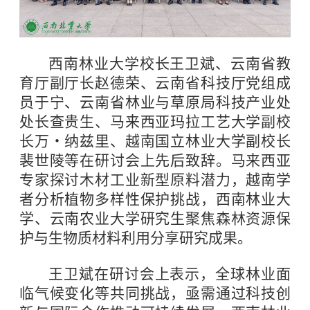
西南林业大学校长王卫斌、云南省教
育厅副厅长赵德荣、云南省科技厅党组成
员于宁、云南省林业与草原局科技产业处
处长查贵生、马来西亚玛拉工艺大学副校
长万・纳兹里、越南国立林业大学副校长
裴世陵等在研讨会上先后致辞。马来西亚
专家探讨木材工业新型原料潜力，越南学
者分析植物多样性保护挑战，西南林业大
学、云南农业大学研究生聚焦森林资源保
护与生物质材料利用分享研究成果。
王卫斌在研讨会上表示，全球林业面
临气候变化等共同挑战，亟需通过科技创