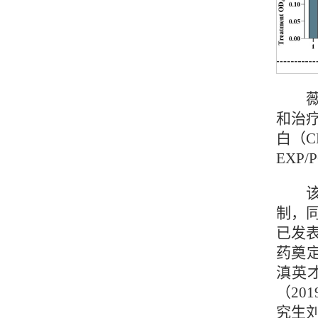
和治疗
白（
EXP
制，
已发
药奠定
滇英才
（20
究生