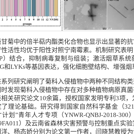
薇甘菊中的倍半萜内酯类化合物也显示出显著的抗TMV
性活性均优于阳性对照宁南霉素。机制研究表明，Mi
CP）结合，抑制病毒复制与组装；激活烟草系统
/PG和LYKs等基因表达，强化细胞壁结构、增强
该系列研究阐明了菊科入侵植物中两种不同结构类
同时发现菊科入侵植物中存在对多种植物病原真菌
表相关研究论文10余篇，授权国家发明专利3项
了理论基础。研究得到国家自然科学基金（3216037
计划”青年人才专项（YNWR-QNBJ-2018-
19FA011）及云南省森林灾害预警与控制重点
刘洋、杨态娇分别为论文第一作者，闫晓慧教授为