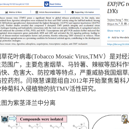
草花叶病毒(Tobacco Mosaic Virus,T
主范围广，主要危害烟草、马铃薯、辣椒等茄科作
播快、危害大、防控难等特点，严重威胁我国烟草
防控药剂。闫晓慧课题组自2012年开始聚焦菊
2种菊科入侵植物的抗TMV活性研究。
上图为紫茎泽兰中分离