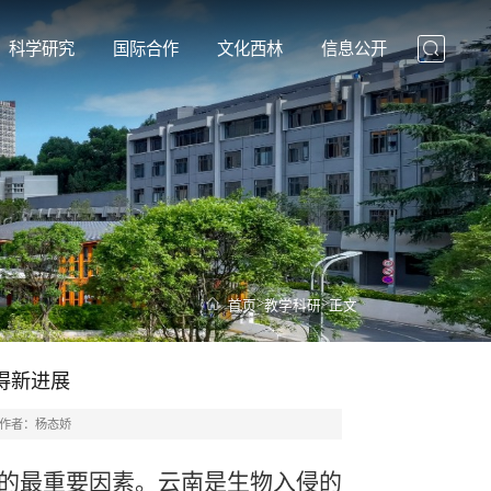
科学研究
国际合作
文化西林
信息公开
>
>
首页
教学科研
正文
得新进展
作者：杨态娇
的最重要因素。云南是生物入侵的