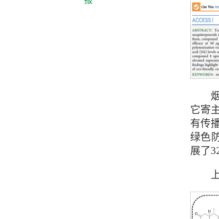
烟
它寄
有传
绿色
展了3