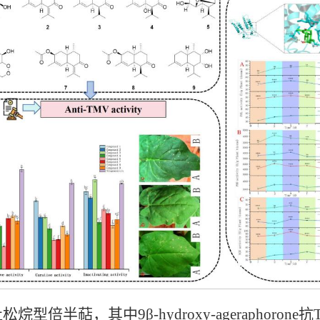
松烷型倍半萜，其中9β-hydroxy-ageraphor