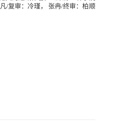
凡/复审：冷瑾， 张冉/终审：柏顺