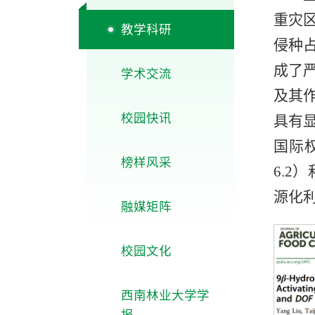
重灾区
教学科研
侵种
成了
学术交流
及其
校园快讯
具有
国际权威
榜样风采
6.2）和
源化
融媒矩阵
校园文化
西南林业大学学
报