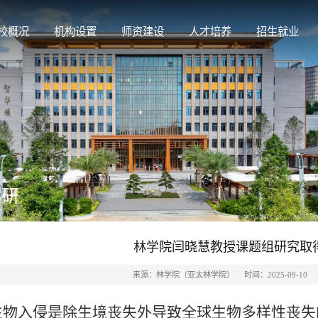
校概况
机构设置
师资建设
人才培养
招生就业
科研
林学院闫晓慧教授课题组研究取
来源：林学院（亚太林学院）
时间：2025-09-10
生物入侵是除生境丧失外导致全球生物多样性丧失