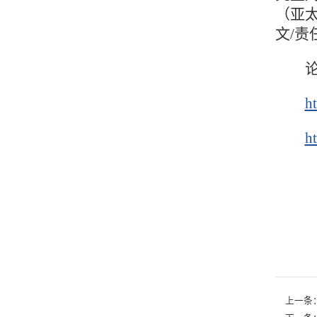
（亚太
文/责
ht
h
上一条