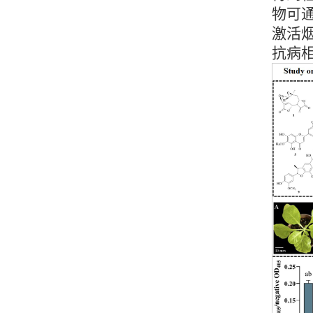
物可通
激活烟
抗病