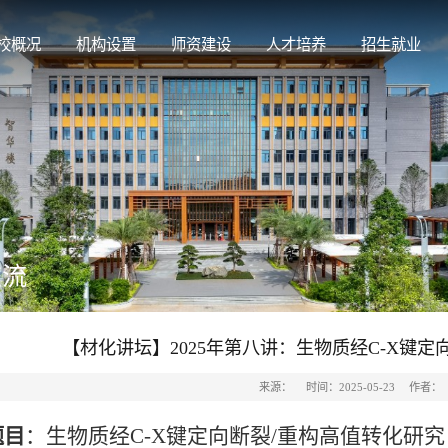
校概况
机构设置
师资建设
人才培养
招生就业
交流
【材化讲坛】2025年第八讲：生物质经C-X键定
来源：
时间：2025-05-23
作者：
题目
：生物质经C-X键定向断裂/重构高值转化研究