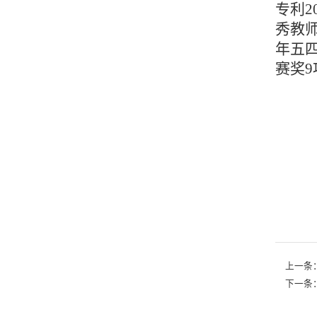
专利2
秀教
年五
赛奖
上一条
下一条