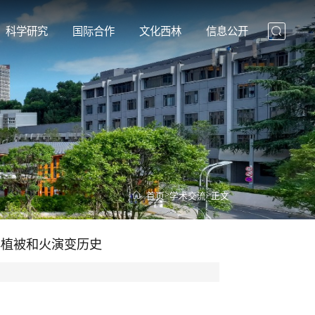
科学研究
国际合作
文化西林
信息公开
>
>
首页
学术交流
正文
年植被和火演变历史