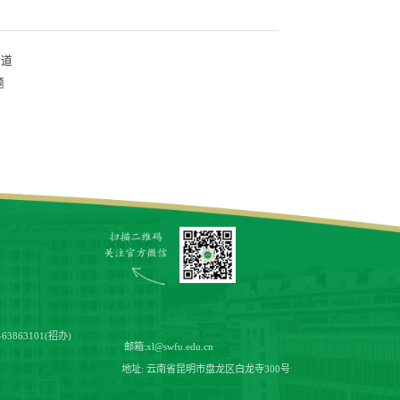
之道
题
-63863101(招办)
邮箱:
xl@swfu.edu.cn
地址: 云南省昆明市盘龙区白龙寺300号