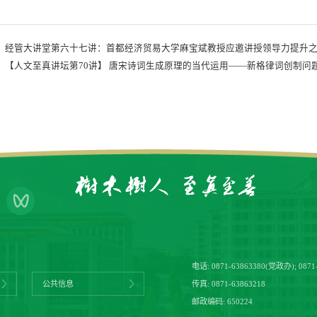
：
经管大讲堂第六十七讲：首都经济贸易大学麻宝斌教授应邀讲授领导力提升
：
【人文至真讲坛第70讲】 唐宋诗词生成原理的当代运用——新格律词创制问
电话:
0871-63863380(党政办)
;
0871
传真: 0871-63863218
公共信息
邮政编码: 650224