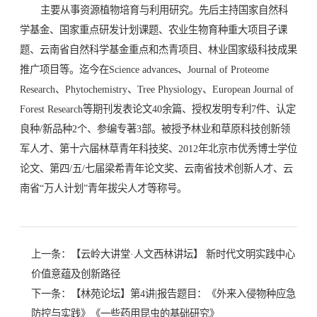
主要从事资源植物培育与利用研究。先后主持国家自然科
学基金、国家重点研发计划课题、农业生物育种重大项目子课
题、云南省自然科学基金重点和杰青项目、林业国家级科技成果
推广项目等。迄今在Science advances、Journal of Proteome
Research、Phytochemistry、Tree Physiology、European Journal of
Forest Research等期刊发表论文40余篇、授权发明专利7件、认定
良种/新品种2个、参编专著3部。被授予林业和草原科技创新领
军人才、第十六届林草青年科技奖、2012年北京市优秀博士学位
论文、第四/五/七届梁希青年论文奖、云南省技术创新人才、云
南省“万人计划”青年拔尖人才等称号。
上一条：
【云岭大讲堂·人文西林讲坛】 新时代文明实践中心
价值意蕴及创新路径
下一条：
【林苑论坛】第4讲|报告题目：《外来入侵物种应急
防控与实践》《一些药用昆虫的基础研究》