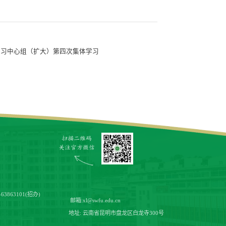
学习中心组（扩大）第四次集体学习
-63863101(招办)
邮箱:
xl@swfu.edu.cn
地址: 云南省昆明市盘龙区白龙寺300号