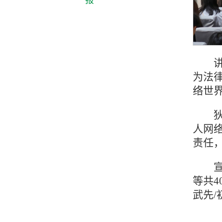
为法
络世
人网
责任
等共4
武先/