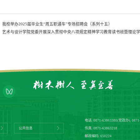
：
我校举办2025届毕业生“周五职通车”专场招聘会（系列十五）
：
艺术与设计学院党委开展深入贯彻中央八项规定精神学习教育读书班暨理论
电话:
0871-63863380(党政办)
;
0871
传真: 0871-63863218
公共信息
邮政编码: 650224