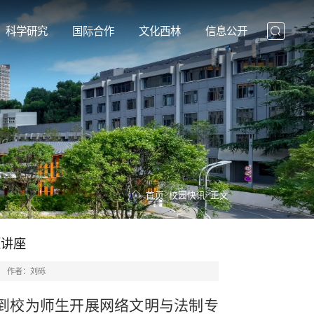
科学研究
国际合作
文化西林
信息公开
>
>
首页
校园快讯
正文
题讲座
作者：刘砾
容到校为师生开展网络文明与法制专