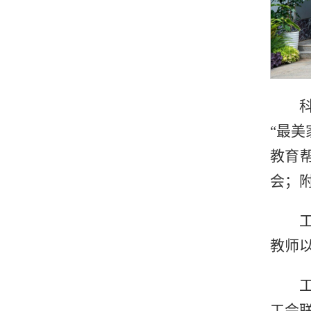
“最
教育
会；
教师
工会