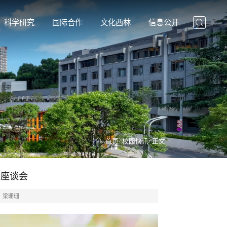
科学研究
国际合作
文化西林
信息公开
>
>
首页
校园快讯
正文
问座谈会
：梁珊珊