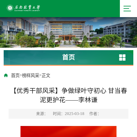
首页
>
>
首页
榜样风采
正文
【优秀干部风采】争做绿叶守初心 甘当春
泥更护花——李林谦
来源：
时间：2025-03-18
作者：