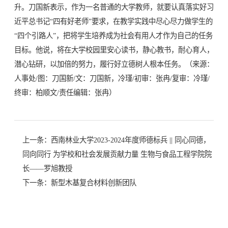
升。刀国新表示，作为一名普通的大学教师，就要认真落实好习
近平总书记“四有好老师”要求，在教学实践中尽心尽力做学生的
“四个引路人”，把将学生培养成为社会有用人才作为自己的任务
目标。他说，将在大学校园里安心读书，静心教书，耐心育人，
潜心钻研，以加倍的努力，履行好立德树人根本任务。（来源：
人事处/图：刀国新/文：刀国新，冷瑾/初审：张冉/复审：冷瑾/
终审：柏顺文/责任编辑：张冉）
上一条：
西南林业大学2023-2024年度师德标兵 || 同心同德，
同向同行 为学校和社会发展贡献力量 生物与食品工程学院院
长——罗旭教授
下一条：
新型木基复合材料创新团队