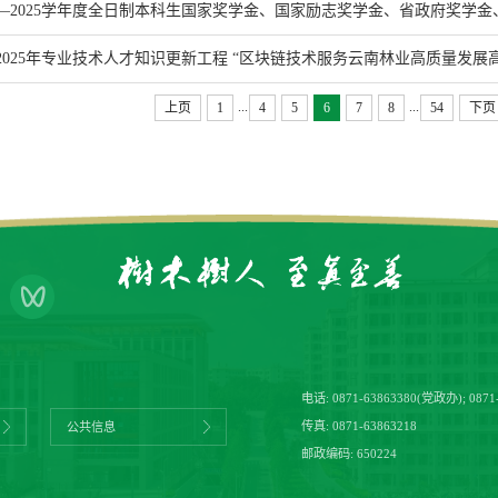
4—2025学年度全日制本科生国家奖学金、国家励志奖学金、省政府奖学金、省政府励志奖学金
2025年专业技术人才知识更新工程 “区块链技术服务云南林业高质量发展
...
...
上页
1
4
5
6
7
8
54
下页
电话:
0871-63863380(党政办)
;
0871
传真: 0871-63863218
公共信息
邮政编码: 650224